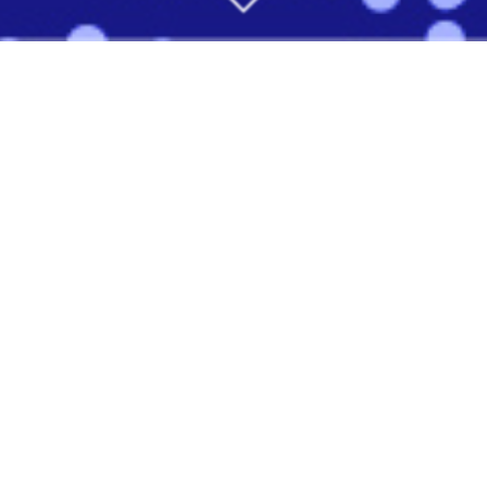
Amaury Media lance sa place de marché privée et
premium : Amaury Media Xchange, pour répondre aux
demandes croissantes de ses partenaires sur les enjeux
digitaux & programmatiques.
Amaury Media Xchange offre à ses partenaires trois
bénéfices majeurs :
QUALITÉ DE
L’ENVIRONNEMENT
un écosystème brandsafe,